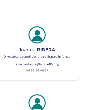
Joanna
RIBERA
Directrice accueil de loisirs Espac’Enfance
espacenfance@laligue86.org
06 38 56 46 37