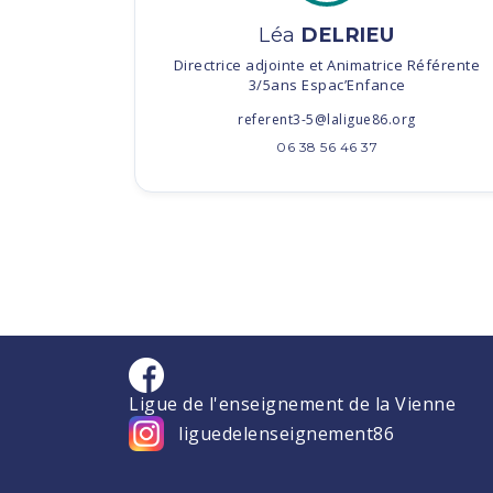
Léa
DELRIEU
Directrice adjointe et Animatrice Référente
3/5ans Espac’Enfance
referent3-5@laligue86.org
06 38 56 46 37
Ligue de l'enseignement de la Vienne