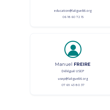
education@laligue86.org
06 18 60 72 15
Manuel
FREIRE
Délégué USEP
usep@laligue86.org
07 69 43 80 37