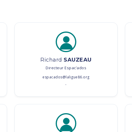
Richard
SAUZEAU
e
Directeur Espac’ados
espacados@laligue86.org
-