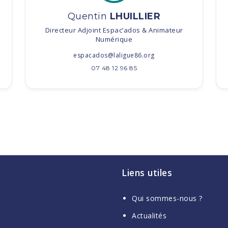
Quentin
LHUILLIER
Directeur Adjoint Espac’ados & Animateur
Numérique
espacados@laligue86.org
07 48 12 96 85
Liens utiles
Qui sommes-nous ?
Actualités