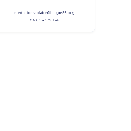
mediationscolaire@laligue86.org
06 03 43 06 84