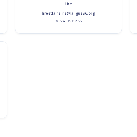
Lire
lireetfairelire@laligue86.org
06 74 05 82 22